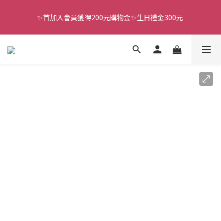
✨首加入會員獲得200元購物金✨生日禮金300元 
全館滿千免運
全館滿千免運