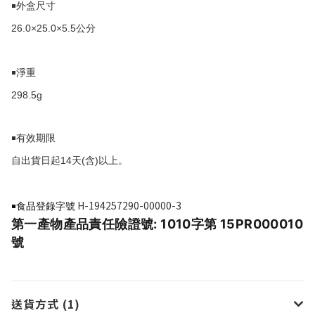
￭外盒尺寸
26.0×25.0×5.5
公分
￭淨重
298.5g
￭有效期限
14
(
)
自出貨日起
天
含
以上。
H-194257290-00000-3
￭食品登錄字號
第一產物產品責任險證號: 1010字第 15PR000010
號
送貨方式 (1)