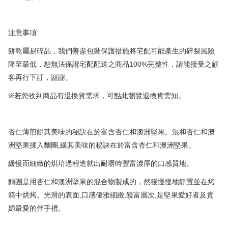
:
注意事項
餅乾屬易碎品，我們善盡包裝保護措施將宅配可能產生的碎裂風險
100%
降至最低，恕無法保證宅配配送之商品
完整性，請能接受之顧
客再行下訂，謝謝。
※
若您收到商品有退換貨需求，可點此瀏覽退換貨需知。
杏仁薄煎餅其美味的秘訣在於富含杏仁和澳洲堅果。混和杏仁和澳
,
洲堅果揉入麵團
緩其美味的秘訣在於富含杏仁和澳洲堅果。
緩慢而細緻的烘培過程造就出耐嚼時豐富濃厚的口感質地。
麵團是用杏仁和澳洲堅果的混合物製成的，然後慢慢地靜置並在烤
,
,
,
箱中烘烤。光滑的表面
口感優雅細緻
饒富層次
是堅果愛好者及貴
婦最愛的伴手禮。