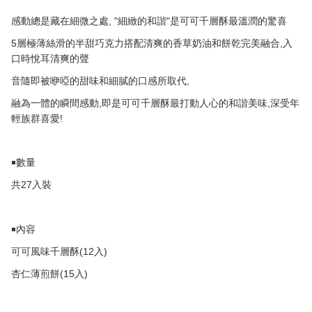
, "
"
感動總是藏在細微之處
細緻的和諧
是可
可千層酥最溫潤的驚喜
5
,
層極薄絲滑的半甜巧克力搭配清爽的香草奶油和餅乾完美融合
入
口時悅耳清爽的聲
,
音隨即被咿啞的甜味和細膩的口感所取代
,
,
融為一體的瞬間感動
即是可可千層酥最打動人心的和諧美味
深受年
!
輕族群喜愛
￭數量
27
共
入裝
￭內容
(12
)
可可風味千層酥
入
(15
)
杏仁薄煎餅
入