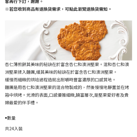
客再行下訂，謝謝。
※
若您收到商品有退換貨需求，可點此瀏覽退換貨需知。
杏仁薄煎餅其美味的秘訣在於富含杏仁和澳洲堅果。混和杏仁和澳
洲堅果揉入麵團
,
緩其美味的秘訣在於富含杏仁和澳洲堅果。
緩慢而細緻的烘培過程造就出耐嚼時豐富濃厚的口感質地。
麵團是用杏仁和澳洲堅果的混合物製成的，然後慢慢地靜置並在烤
箱中烘烤。光滑的表面
,
口感優雅細緻
,
饒富層次
,
是堅果愛好者及貴
婦最愛的伴手禮。
￭數量
共24入裝