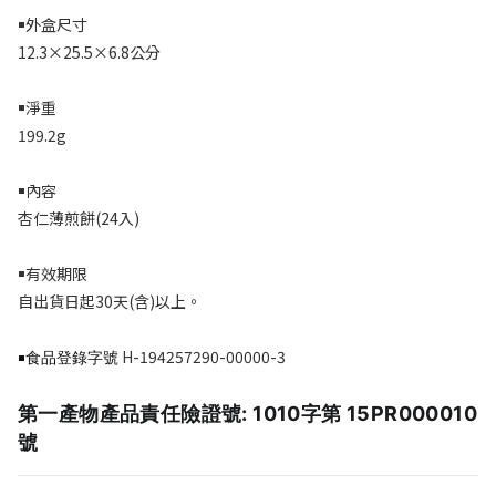
￭外盒尺寸
12.3×25.5×6.8
公分
￭淨重
199.2g
￭內容
杏仁薄煎餅
(24
入
)
￭有效期限
自出貨日起3
0
天
(
含
)
以上。
H-194257290-00000-3
￭食品登錄字號
第一產物產品責任險證號: 1010字第 15PR000010
號