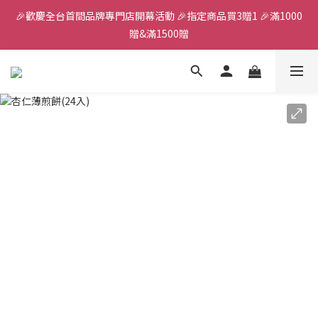
🎉歡慶全台首間品牌專門店開幕活動 🎉指定商品買3贈1 🎉滿1000
全館滿千免運
贈&滿1500贈
✨首加入會員獲得200元購物金✨生日禮金300元 
全館滿千免運