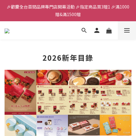
🎉歡慶全台首間品牌專門店開幕活動 🎉指定商品買3贈1 🎉滿1000
全館滿千免運
贈&滿1500贈
✨首加入會員獲得200元購物金✨生日禮金300元 
全館滿千免運
2026新年目錄