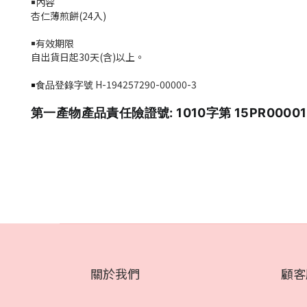
￭內容
杏仁薄煎餅
(24
入
)
￭有效期限
自出貨日起3
0
天
(
含
)
以上。
H-194257290-00000-3
￭食品登錄字號
第一產物產品責任險證號: 1010字第 15PR0000
關於我們
顧客