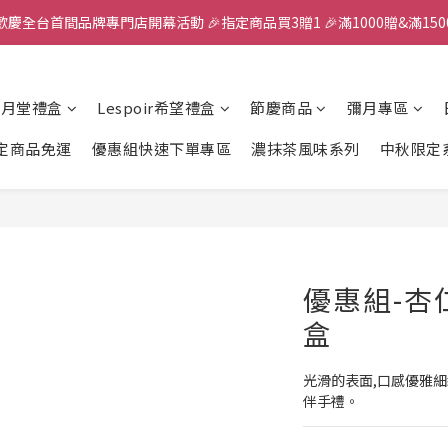
歡慶全台首間品牌專門店開幕活動 🎉指定商品買3贈1 🎉滿1000贈&滿150
全館滿千免運
✨首加入會員獲得200元購物金✨生日禮金300元 
風月堂禮盒
Lespoir希望禮盒
節慶商品
彌月專區
全館滿千免運
定商品免運
優惠組快速下單專區
濃抹茶風味系列
中秋限定
優惠組-杏仁
盒
光滑的表面,口感優雅細
伴手禮。