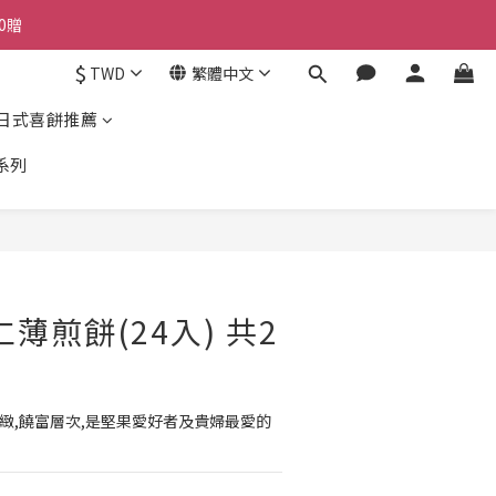
0贈
$
TWD
繁體中文
日式喜餅推薦
系列
立即購買
薄煎餅(24入) 共2
緻,饒富層次,是堅果愛好者及貴婦最愛的