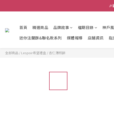

首頁
精選商品
品牌故事
檔期目錄
神戶
迷你法蘭酥&聯名款系列
媒體報導
店鋪資訊
指
全部商品
/
Lespoir希望禮盒
/
杏仁薄煎餅