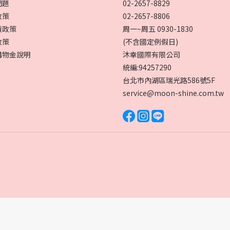
問題
02-2657-8829
政策
02-2657-8806
貨政策
周一~周五 0930-1830
政策
(不含國定例假日)
購物金說明
沐幸國際有限公司
統編:94257290
台北市內湖區瑞光路586號5F
service@moon-shine.com.tw