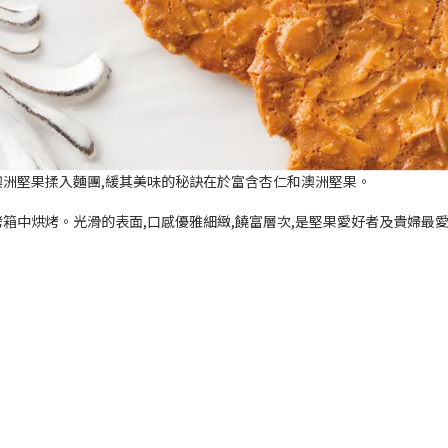
澳洲堅果揉入麵團
,
緩其美味的秘訣在於富含杏仁和澳洲堅果。
烤箱中烘烤。光滑的表面
,
口感優雅細緻
,
饒富層次
,
是堅果愛好者及貴婦最