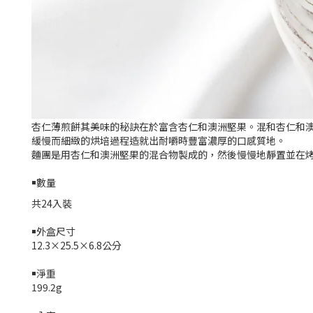
杏仁薄煎餅其美味的秘訣在於富含杏仁和澳洲堅果。混和杏仁和
緩慢而細緻的烘培過程造就出耐嚼時豐富濃厚的口感質地。
麵團是用杏仁和澳洲堅果的混合物製成的，然後慢慢地靜置並在
￭數量
共24入裝
￭外盒尺寸
12.3×25.5×6.8
公分
￭淨重
199.2g